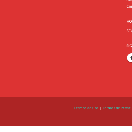
Cen
HO
SE
SI
Termos de Uso
|
Termos de Privac