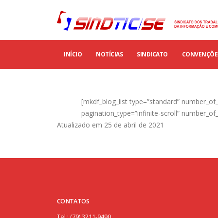
INÍCIO
NOTÍCIAS
SINDICATO
CONVENÇÕES
[mkdf_blog_list type=”standard” number_of
pagination_type=”infinite-scroll” number_of
Atualizado em 25 de abril de 2021
CONTATOS
Tel.: (79) 3211-9490