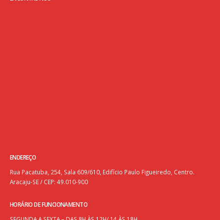
ENDEREÇO
Rua Pacatuba, 254, Sala 609/610, Edifício Paulo Figueiredo, Centro.
Aracaju-SE / CEP: 49.010-900
HORÁRIO DE FUNCIONAMENTO
SEGUNDA A SEXTA – DAS 8H ÀS 12H/ 14 ÀS 18H.