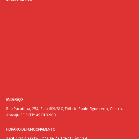
ENDEREÇO
Rua Pacatuba, 254, Sala 609/610, Edifício Paulo Figueiredo, Centro.
Aracaju-SE / CEP: 49.010-900
HORÁRIO DE FUNCIONAMENTO
SEGUNDA A SEXTA – DAS 8H ÀS 12H/ 14 ÀS 18H.