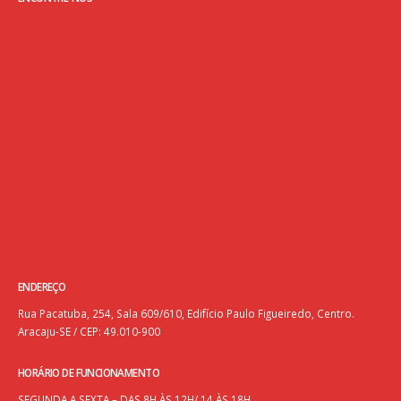
ENDEREÇO
Rua Pacatuba, 254, Sala 609/610, Edifício Paulo Figueiredo, Centro.
Aracaju-SE / CEP: 49.010-900
HORÁRIO DE FUNCIONAMENTO
SEGUNDA A SEXTA – DAS 8H ÀS 12H/ 14 ÀS 18H.