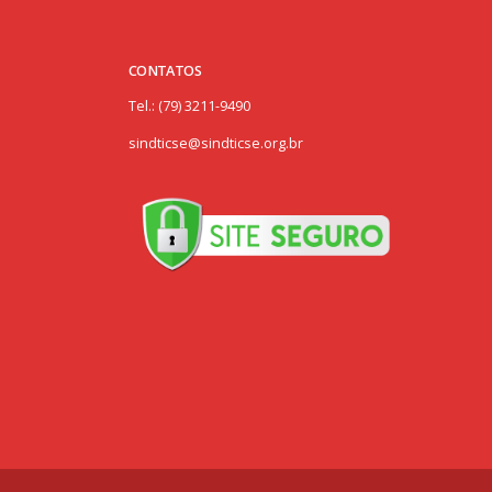
CONTATOS
Tel.: (79) 3211-9490
sindticse@sindticse.org.br