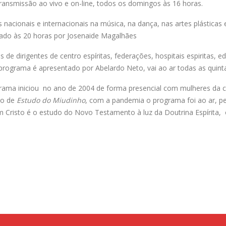
ransmissão ao vivo e on-line, todos os domingos às 16 horas.
 nacionais e internacionais na música, na dança, nas artes plástica
tado às 20 horas por Josenaide Magalhães
de dirigentes de centro espíritas, federações, hospitais espiritas, e
se programa é apresentado por Abelardo Neto, vai ao ar todas as quint
grama iniciou no ano de 2004 de forma presencial com mulheres da 
do de
Estudo do Miudinho
, com a pandemia o programa foi ao ar, p
com Cristo é o estudo do Novo Testamento à luz da Doutrina Espírita