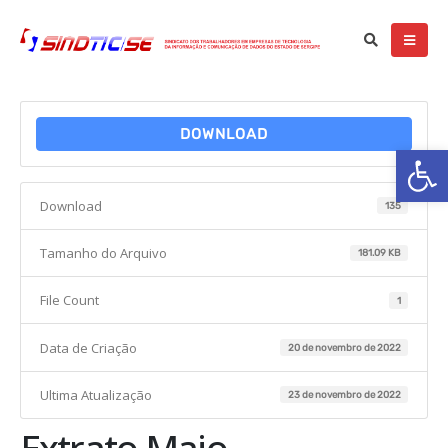
DOWNLOAD
Ba
Download
135
Tamanho do Arquivo
181.09 KB
File Count
1
Data de Criação
20 de novembro de 2022
Ultima Atualização
23 de novembro de 2022
Extrato Maio