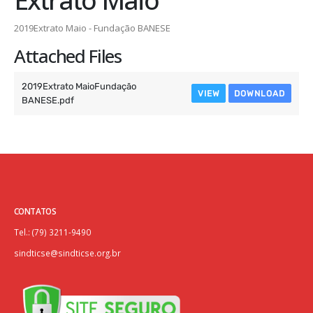
2019Extrato Maio - Fundação BANESE
Attached Files
2019Extrato MaioFundação
VIEW
DOWNLOAD
BANESE.pdf
CONTATOS
Tel.: (79) 3211-9490
sindticse@sindticse.org.br