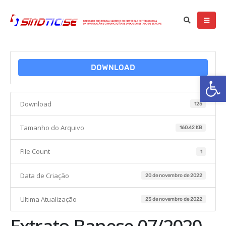
DOWNLOAD
Ba
Download
125
Tamanho do Arquivo
160.42 KB
File Count
1
Data de Criação
20 de novembro de 2022
Ultima Atualização
23 de novembro de 2022
Extrato Banese 07/2020