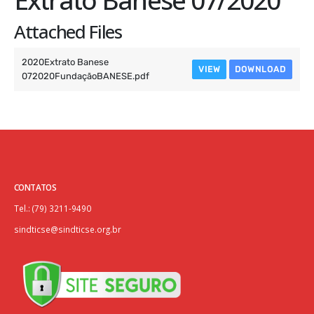
Attached Files
2020Extrato Banese
VIEW
DOWNLOAD
072020FundaçãoBANESE.pdf
CONTATOS
Tel.: (79) 3211-9490
sindticse@sindticse.org.br