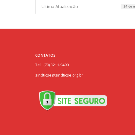
Ultima Atualização
24 de 
CONTATOS
Tel.: (79) 3211-9490
sindticse@sindticse.org.br