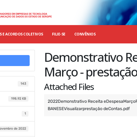
 E ACORDOS COLETIVOS
FILIE-SE
CONVÊNIOS
Demonstrativo Re
Março - prestaçã
Attached Files
143
198.92 KB
2022Demonstrativo Receita eDespesaMarço
BANESEVisualizarprestação deContas.pdf
1
novembro de 2022