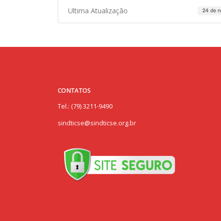
Ultima Atualização
24 de 
CONTATOS
Tel.: (79) 3211-9490
sindticse@sindticse.org.br