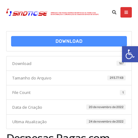
DOWNLOAD
Ba
Download
167
Tamanho do Arquivo
293.77 KB
File Count
1
Data de Criação
20 de novembro de 2022
Ultima Atualização
24 de novembro de 2022
Despesas Pagas com