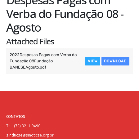
Verba do Fundação 08 -
Agosto
Attached Files
2022Despesas Pagas com Verba do
Fundação 08Fundação
VIEW
DOWNLOAD
BANESEAgosto.pdf
CONTATOS
Tel.: (79) 3211-9490
sindticse@sindticse.org.br