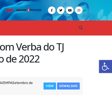
om Verba do TJ
o de 2022
Ba
PAVEMPASetembro de
VIEW
DOWNLOAD