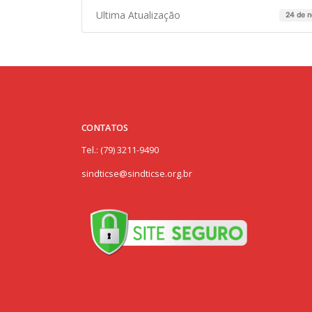
Ultima Atualização
24 de 
CONTATOS
Tel.: (79) 3211-9490
sindticse@sindticse.org.br