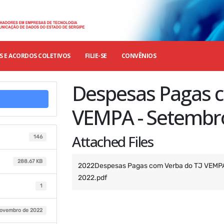
 E ACORDOS COLETIVOS
FILIE-SE
CONVÊNIOS
Despesas Pagas c
VEMPA - Setembr
Attached Files
146
288.67 KB
2022Despesas Pagas com Verba do TJ VEM
2022.pdf
1
novembro de 2022