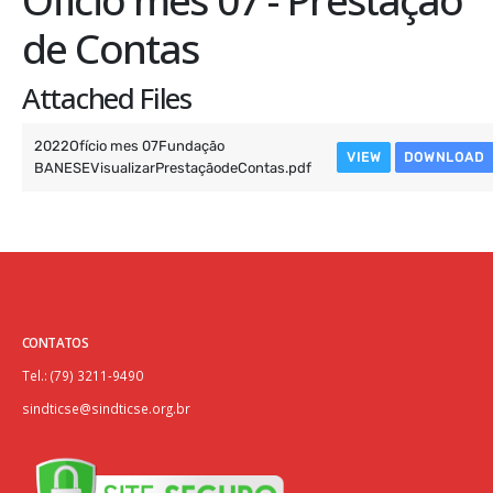
de Contas
Attached Files
2022Ofício mes 07Fundação
VIEW
DOWNLOAD
BANESEVisualizarPrestaçãodeContas.pdf
CONTATOS
Tel.: (79) 3211-9490
sindticse@sindticse.org.br