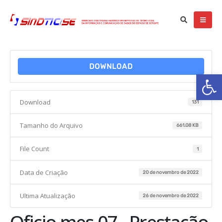
DOWNLOAD
Ba
Download
131
Tamanho do Arquivo
661.08 KB
File Count
1
Data de Criação
20 de novembro de 2022
Ultima Atualização
26 de novembro de 2022
Oficio mes 07 - Prestação