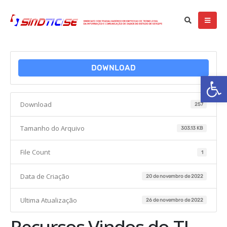
DOWNLOAD
Ba
Download
257
Tamanho do Arquivo
303.13 KB
File Count
1
Data de Criação
20 de novembro de 2022
Ultima Atualização
26 de novembro de 2022
Recursos Vindos do TJ