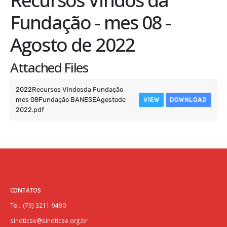
Fundação - mes 08 -
Agosto de 2022
Attached Files
2022Recursos Vindosda Fundação
mes 08Fundação BANESEAgostode
VIEW
DOWNLOAD
2022.pdf
CONTATOS
Tel.: (79) 3211-9490
sindticse@sindticse.org.br