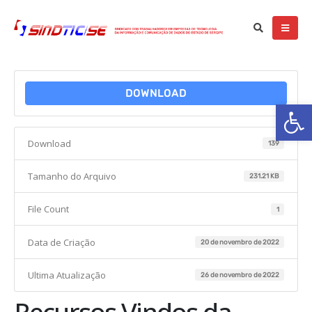
DOWNLOAD
Ba
Download
139
Tamanho do Arquivo
231.21 KB
File Count
1
Data de Criação
20 de novembro de 2022
Ultima Atualização
26 de novembro de 2022
Recursos Vindos da