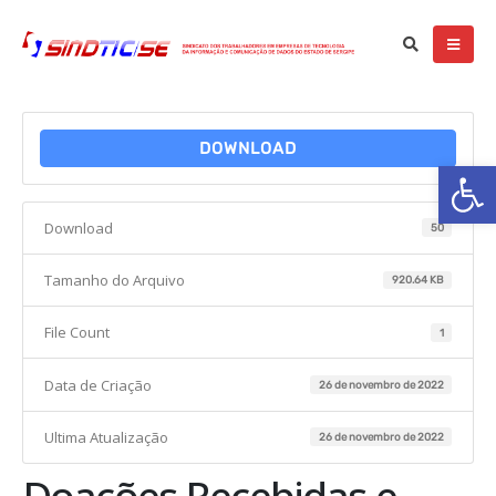
DOWNLOAD
Ba
Download
50
Tamanho do Arquivo
920.64 KB
File Count
1
Data de Criação
26 de novembro de 2022
Ultima Atualização
26 de novembro de 2022
Doações Recebidas e