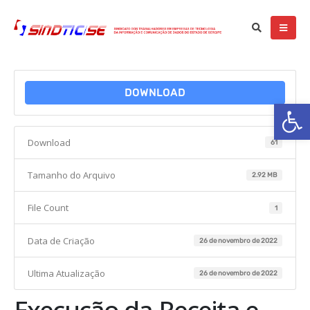
DOWNLOAD
Ba
Download
61
Tamanho do Arquivo
2.92 MB
File Count
1
Data de Criação
26 de novembro de 2022
Ultima Atualização
26 de novembro de 2022
Execução da Receita e