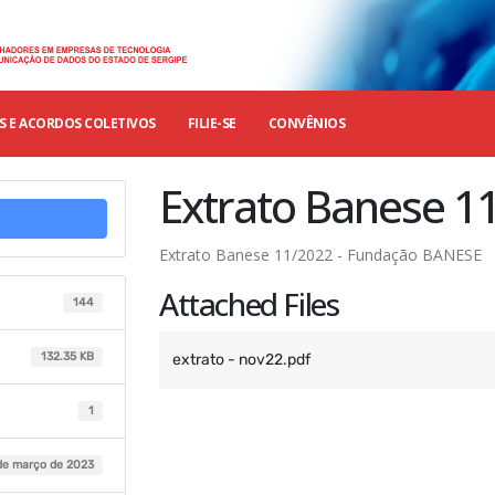
 E ACORDOS COLETIVOS
FILIE-SE
CONVÊNIOS
Extrato Banese 1
Extrato Banese 11/2022 - Fundação BANESE
Attached Files
144
132.35 KB
extrato - nov22.pdf
1
de março de 2023