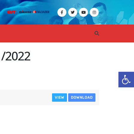
1/2022
Ba
VIEW
DOWNLOAD