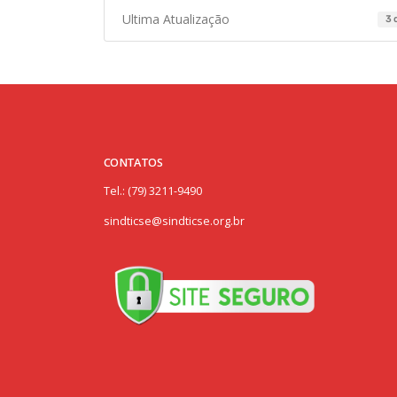
Ultima Atualização
3 
CONTATOS
Tel.: (79) 3211-9490
sindticse@sindticse.org.br