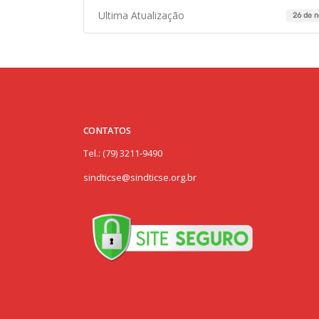
Ultima Atualização
26 de 
CONTATOS
Tel.: (79) 3211-9490
sindticse@sindticse.org.br