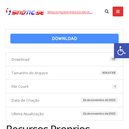
DOWNLOAD
Ba
Download
112
Tamanho do Arquivo
404.67 KB
File Count
1
Data de Criação
26 de novembro de 2022
Ultima Atualização
26 de novembro de 2022
Recursos Proprios