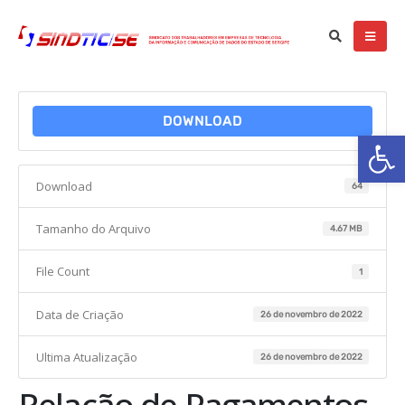
DOWNLOAD
Ba
Download
64
Tamanho do Arquivo
4.67 MB
File Count
1
Data de Criação
26 de novembro de 2022
Ultima Atualização
26 de novembro de 2022
Relação de Pagamentos