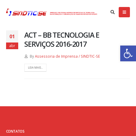
ACT – BB TECNOLOGIA E
01
SERVIÇOS 2016-2017
Ba
abr
By
Assessoria de Imprensa / SINDTIC-SE
LEIA MAIS...
CONTATOS