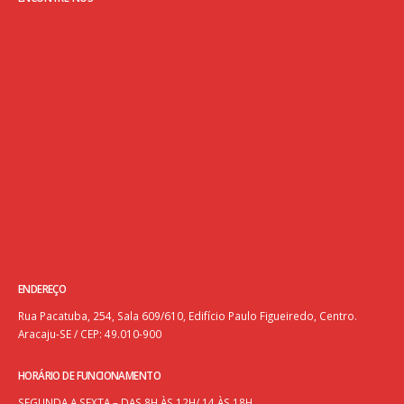
ENDEREÇO
Rua Pacatuba, 254, Sala 609/610, Edifício Paulo Figueiredo, Centro.
Aracaju-SE / CEP: 49.010-900
HORÁRIO DE FUNCIONAMENTO
SEGUNDA A SEXTA – DAS 8H ÀS 12H/ 14 ÀS 18H.