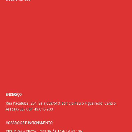
ENDEREÇO
Rua Pacatuba, 254, Sala 609/610, Edifício Paulo Figueiredo, Centro.
Aracaju-SE / CEP: 49.010-900
HORÁRIO DE FUNCIONAMENTO
SEGUNDA A SEXTA – DAS 8H ÀS 12H/ 14 ÀS 18H.