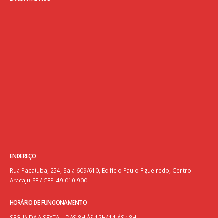
ENDEREÇO
Rua Pacatuba, 254, Sala 609/610, Edifício Paulo Figueiredo, Centro.
Aracaju-SE / CEP: 49.010-900
HORÁRIO DE FUNCIONAMENTO
SEGUNDA A SEXTA – DAS 8H ÀS 12H/ 14 ÀS 18H.