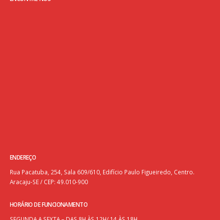
ENDEREÇO
Rua Pacatuba, 254, Sala 609/610, Edifício Paulo Figueiredo, Centro.
Aracaju-SE / CEP: 49.010-900
HORÁRIO DE FUNCIONAMENTO
SEGUNDA A SEXTA – DAS 8H ÀS 12H/ 14 ÀS 18H.