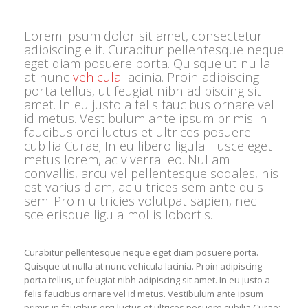
Lorem ipsum dolor sit amet, consectetur
adipiscing elit. Curabitur pellentesque neque
eget diam posuere porta. Quisque ut nulla
at nunc
vehicula
lacinia. Proin adipiscing
porta tellus, ut feugiat nibh adipiscing sit
amet. In eu justo a felis faucibus ornare vel
id metus. Vestibulum ante ipsum primis in
faucibus orci luctus et ultrices posuere
cubilia Curae; In eu libero ligula. Fusce eget
metus lorem, ac viverra leo. Nullam
convallis, arcu vel pellentesque sodales, nisi
est varius diam, ac ultrices sem ante quis
sem. Proin ultricies volutpat sapien, nec
scelerisque ligula mollis lobortis.
Curabitur pellentesque neque eget diam posuere porta.
Quisque ut nulla at nunc vehicula lacinia. Proin adipiscing
porta tellus, ut feugiat nibh adipiscing sit amet. In eu justo a
felis faucibus ornare vel id metus. Vestibulum ante ipsum
primis in faucibus orci luctus et ultrices posuere cubilia Curae;