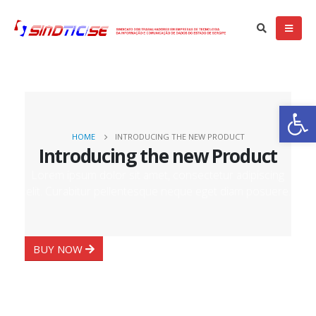
Ba
HOME
INTRODUCING THE NEW PRODUCT
Introducing the new Product
Lorem ipsum dolor sit amet, consectetur adipiscing
elit. Curabitur pellentesque neque eget diam posuere.
BUY NOW