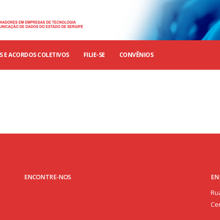
 E ACORDOS COLETIVOS
FILIE-SE
CONVÊNIOS
ENCONTRE-NOS
EN
Rua
Cen