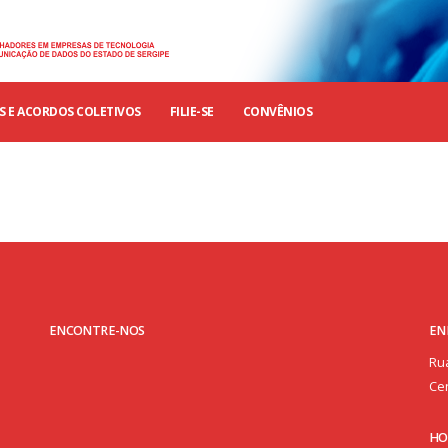
 E ACORDOS COLETIVOS
FILIE-SE
CONVÊNIOS
ENCONTRE-NOS
EN
Rua
Cen
HO