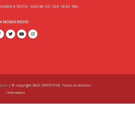
GUNDA A SEXTA – DAS 8H ÀS 12H/ 14 ÀS 18H.
GA NOSSAS REDES
idade
| © copyright 2023. SINTECT/SE. Todos os direitos
reservados