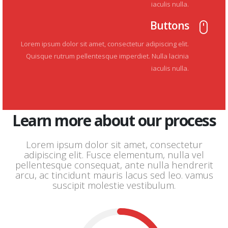
iaculis nulla.
Buttons
Lorem ipsum dolor sit amet, consectetur adipiscing elit.
Quisque rutrum pellentesque imperdiet. Nulla lacinia
iaculis nulla.
Learn more about our process
Lorem ipsum dolor sit amet, consectetur
adipiscing elit. Fusce elementum, nulla vel
pellentesque consequat, ante nulla hendrerit
arcu, ac tincidunt mauris lacus sed leo. vamus
suscipit molestie vestibulum.