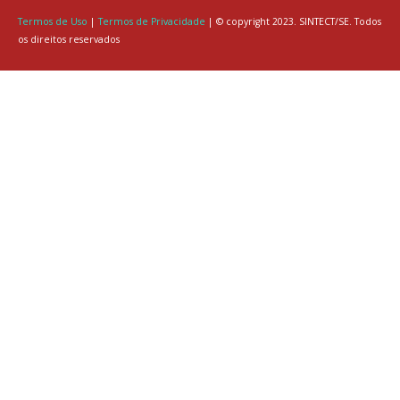
Termos de Uso
|
Termos de Privacidade
| © copyright 2023. SINTECT/SE. Todos
os direitos reservados