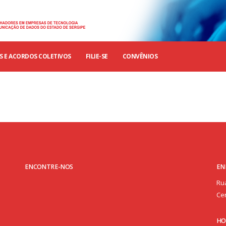
 E ACORDOS COLETIVOS
FILIE-SE
CONVÊNIOS
ENCONTRE-NOS
EN
Rua
Cen
HO