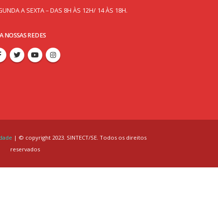
GUNDA A SEXTA – DAS 8H ÀS 12H/ 14 ÀS 18H.
GA NOSSAS REDES
idade
| © copyright 2023. SINTECT/SE. Todos os direitos
reservados