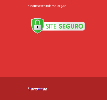
sindticse@sindticse.org.br