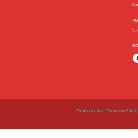
Cen
HO
SE
SI
Termos de Uso
|
Termos de Privac