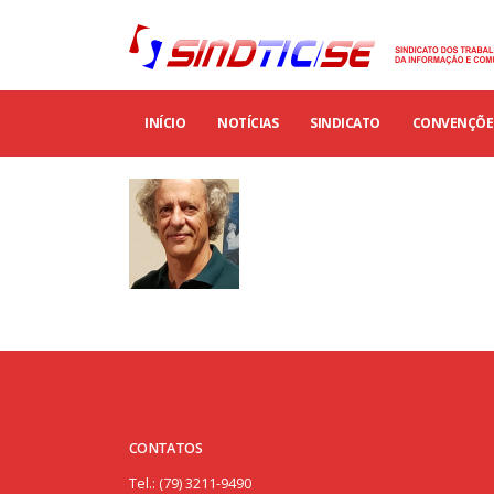
INÍCIO
NOTÍCIAS
SINDICATO
CONVENÇÕES
CONTATOS
Tel.: (79) 3211-9490