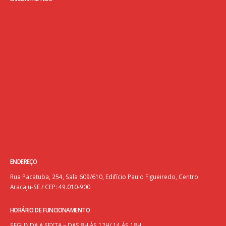
ENDEREÇO
Rua Pacatuba, 254, Sala 609/610, Edifício Paulo Figueiredo, Centro.
Aracaju-SE / CEP: 49.010-900
HORÁRIO DE FUNCIONAMENTO
SEGUNDA A SEXTA – DAS 8H ÀS 12H/ 14 ÀS 18H.