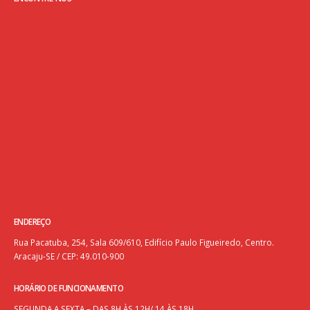
ENDEREÇO
Rua Pacatuba, 254, Sala 609/610, Edifício Paulo Figueiredo, Centro.
Aracaju-SE / CEP: 49.010-900
HORÁRIO DE FUNCIONAMENTO
SEGUNDA A SEXTA – DAS 8H ÀS 12H/ 14 ÀS 18H.