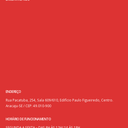
ENDEREÇO
Rua Pacatuba, 254, Sala 609/610, Edifício Paulo Figueiredo, Centro.
Aracaju-SE / CEP: 49.010-900
HORÁRIO DE FUNCIONAMENTO
SEGUNDA A SEXTA – DAS 8H ÀS 12H/ 14 ÀS 18H.