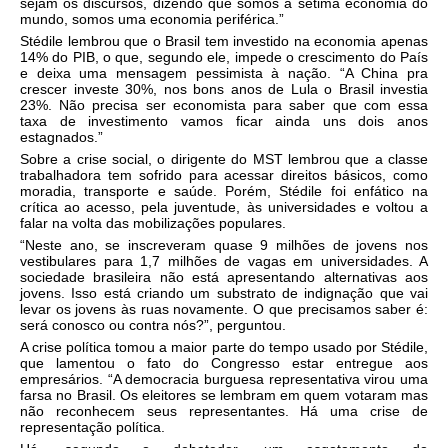
sejam os discursos, dizendo que somos a sétima economia do
mundo, somos uma economia periférica.”
Stédile lembrou que o Brasil tem investido na economia apenas
14% do PIB, o que, segundo ele, impede o crescimento do País
e deixa uma mensagem pessimista à nação. “A China pra
crescer investe 30%, nos bons anos de Lula o Brasil investia
23%. Não precisa ser economista para saber que com essa
taxa de investimento vamos ficar ainda uns dois anos
estagnados.”
Sobre a crise social, o dirigente do MST lembrou que a classe
trabalhadora tem sofrido para acessar direitos básicos, como
moradia, transporte e saúde. Porém, Stédile foi enfático na
crítica ao acesso, pela juventude, às universidades e voltou a
falar na volta das mobilizações populares.
“Neste ano, se inscreveram quase 9 milhões de jovens nos
vestibulares para 1,7 milhões de vagas em universidades. A
sociedade brasileira não está apresentando alternativas aos
jovens. Isso está criando um substrato de indignação que vai
levar os jovens às ruas novamente. O que precisamos saber é:
será conosco ou contra nós?”, perguntou.
A crise política tomou a maior parte do tempo usado por Stédile,
que lamentou o fato do Congresso estar entregue aos
empresários. “A democracia burguesa representativa virou uma
farsa no Brasil. Os eleitores se lembram em quem votaram mas
não reconhecem seus representantes. Há uma crise de
representação política.