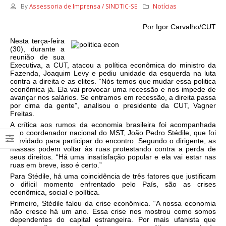
By
Assessoria de Imprensa / SINDTIC-SE
Notícias
Por Igor Carvalho/CUT
Nesta terça-feira
(30), durante a
reunião de sua
Executiva, a CUT, atacou a política econômica do ministro da
Fazenda, Joaquim Levy e pediu unidade da esquerda na luta
contra a direita e as elites. “Nós temos que mudar essa politica
econômica já. Ela vai provocar uma recessão e nos impede de
avançar nos salários. Se entramos em recessão, a direita passa
por cima da gente”, analisou o presidente da CUT, Vagner
Freitas.
A crítica aos rumos da economia brasileira foi acompanhada
pelo coordenador nacional do MST, João Pedro Stédile, que foi
convidado para participar do encontro. Segundo o dirigente, as
massas podem voltar às ruas protestando contra a perda de
seus direitos. “Há uma insatisfação popular e ela vai estar nas
ruas em breve, isso é certo.”
Para Stédile, há uma coincidência de três fatores que justificam
o difícil momento enfrentado pelo País, são as crises
econômica, social e política.
Primeiro, Stédile falou da crise econômica. “A nossa economia
não cresce há um ano. Essa crise nos mostrou como somos
dependentes do capital estrangeira. Por mais ufanista que