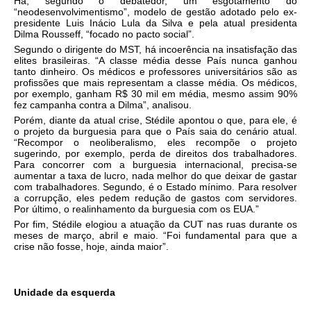
Há, segundo o debatedor, um esgotamento do
“neodesenvolvimentismo”, modelo de gestão adotado pelo ex-
presidente Luis Inácio Lula da Silva e pela atual presidenta
Dilma Rousseff, “focado no pacto social”.
Segundo o dirigente do MST, há incoerência na insatisfação das
elites brasileiras. “A classe média desse País nunca ganhou
tanto dinheiro. Os médicos e professores universitários são as
profissões que mais representam a classe média. Os médicos,
por exemplo, ganham R$ 30 mil em média, mesmo assim 90%
fez campanha contra a Dilma”, analisou.
Porém, diante da atual crise, Stédile apontou o que, para ele, é
o projeto da burguesia para que o País saia do cenário atual.
“Recompor o neoliberalismo, eles recompõe o projeto
sugerindo, por exemplo, perda de direitos dos trabalhadores.
Para concorrer com a burguesia internacional, precisa-se
aumentar a taxa de lucro, nada melhor do que deixar de gastar
com trabalhadores. Segundo, é o Estado mínimo. Para resolver
a corrupção, eles pedem redução de gastos com servidores.
Por último, o realinhamento da burguesia com os EUA.”
Por fim, Stédile elogiou a atuação da CUT nas ruas durante os
meses de março, abril e maio. “Foi fundamental para que a
crise não fosse, hoje, ainda maior”.
Unidade da esquerda