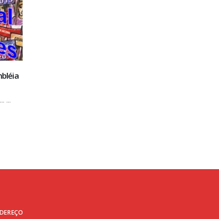
Em segunda audiência com empresa BRQ,
17
Sindtic reafirma tese de descontos indevid
jul
No último dia 10 de julho, a diretoria do Sindtic e.
leia mais
DEREÇO