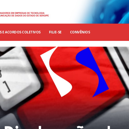
 E ACORDOS COLETIVOS
FILIE-SE
CONVÊNIOS
EDITAL ASSEMBLÉIA GERAL
Trabalhadores das empres
o
EXTRORDINÁRIA -
particulares de SE aprovam
TRABALHADORES DAS
Coletiva 2025/2027
EMPRESAS PARTICULARES DE
10 de setembro de 2025
SERGIPE
12 de setembro de 2024
CONVOCAÇÃO: ASSEMBLÉIA 
EXTRAORDINÁRIA – EMPRES
Confira o resultado da eleição
PARTICULARES
que deu vitória à Chapa 1
3 de setembro de 2025