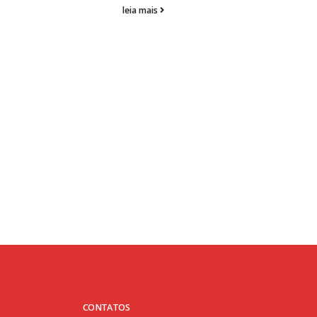
Trabalhadores da Dataprev vão à As
28
Geral
fev
Na porta da Unidade da Dataprev em Sergipe
leia mais
CONTATOS