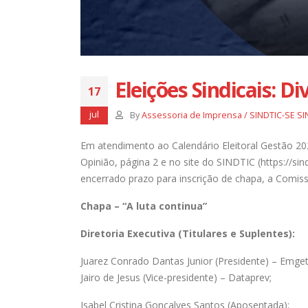
Justiça nega recurso e Dataprev
permanece impedida de demitir
empregados com 75 anos ou mais
14 de abril de 2025
Eleições Sindicais: D
17
jul
By
Assessoria de Imprensa / SINDTIC-SE SI
Em atendimento ao Calendário Eleitoral Gestão 20
Opinião, página 2 e no site do SINDTIC (https://sin
encerrado prazo para inscrição de chapa, a Comissão
Chapa – “A luta continua”
Diretoria Executiva (Titulares e Suplentes):
Juarez Conrado Dantas Junior (Presidente) – Emget
Jairo de Jesus (Vice-presidente) – Dataprev;
Isabel Cristina Gonçalves Santos (Aposentada);