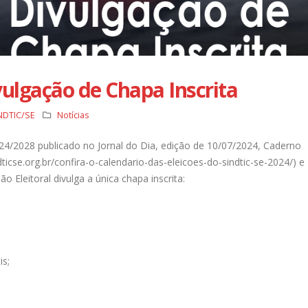
30 de julho de 2024
Justiça nega recurso e Data
Eleições Sindicais: Divulgação
permanece impedida de dem
de Chapa Inscrita
empregados com 75 anos o
17 de julho de 2024
14 de abril de 2025
ivulgação de Chapa Inscrita
NDTIC/SE
Notícias
24/2028 publicado no Jornal do Dia, edição de 10/07/2024, Caderno
dticse.org.br/confira-o-calendario-das-eleicoes-do-sindtic-se-2024/) e
 Eleitoral divulga a única chapa inscrita:
is;