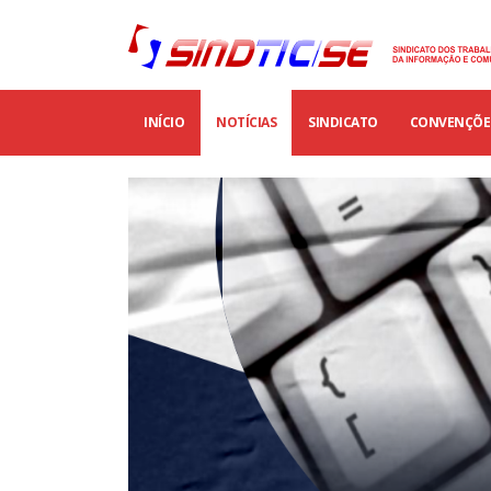
INÍCIO
NOTÍCIAS
SINDICATO
CONVENÇÕES
Trabalhadores das empresas
particulares de SE aprovam Convençã
Coletiva 2025/2027
10 de setembro de 2025
CONVOCAÇÃO: ASSEMBLÉIA GERAL
EXTRAORDINÁRIA – EMPRESAS
PARTICULARES
3 de setembro de 2025