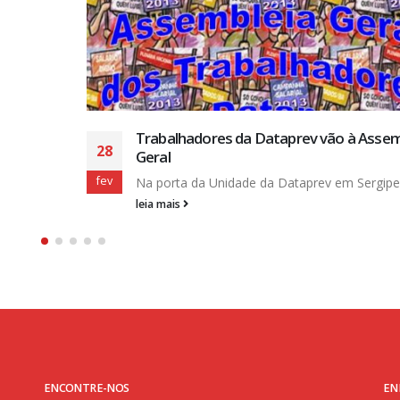
leia mais
sembléia
... ...
ENCONTRE-NOS
EN