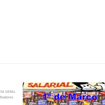
Sindicato conquista liberação de Valério
30
SERPRO
out
Os dirigentes do SINDTIC/SE, Isabel Cristina
Gonçalves Santos, Tomé Rodrigues Filho...