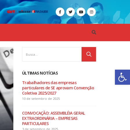
Ba
ÚLTIMAS NOTÍCIAS
as
EDITAL ASSEMBLÉIA GERAL
Trabalhadores da
 Convenção
EXTRORDINÁRIA -
particulares de 
TRABALHADORES DAS
Coletiva 2025/202
EMPRESAS PARTICULARES DE
10 de setembro de 2
SERGIPE
12 de setembro de 2024
GERAL
CONVOCAÇÃO: ASS
AS
EXTRAORDINÁRIA 
Confira o resultado da eleição
PARTICULARES
que deu vitória à Chapa 1
3 de setembro de 20