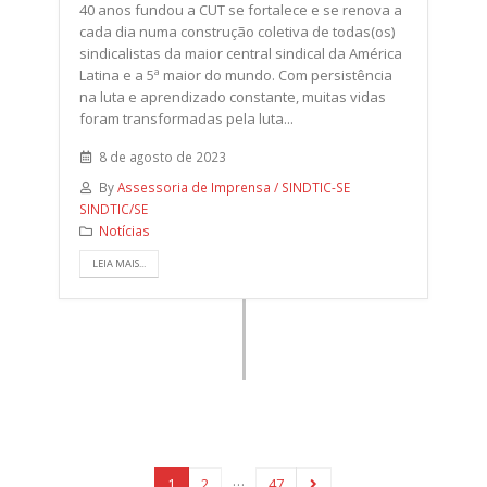
40 anos fundou a CUT se fortalece e se renova a
cada dia numa construção coletiva de todas(os)
sindicalistas da maior central sindical da América
Latina e a 5ª maior do mundo. Com persistência
na luta e aprendizado constante, muitas vidas
foram transformadas pela luta...
8 de agosto de 2023
By
Assessoria de Imprensa / SINDTIC-SE
SINDTIC/SE
Notícias
LEIA MAIS...
…
1
2
47