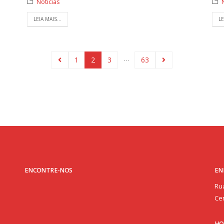
Notícias
LEIA MAIS...
LE
…
1
2
3
63
ENCONTRE-NOS
EN
Rua
Cen
HO