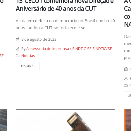
do
15°CECUT comemora nova Direção e
A 
Aniversário de 40 anos da CUT
Ca
co
A luta em defesa da democracia no Brasil que há 40
NA
anos fundou a CUT se fortalece e se...
Das
8 de agosto de 2023
mee
By
Assessoria de Imprensa / SINDTIC-SE SINDTIC/SE
rod
SE
Notícias
pro
LEIA MAIS...
LE