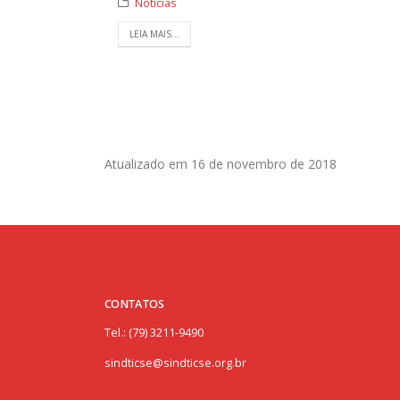
Notícias
LEIA MAIS...
Atualizado em 16 de novembro de 2018
CONTATOS
Tel.: (79) 3211-9490
sindticse@sindticse.org.br