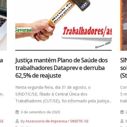
da
Justiça mantém Plano de Saúde dos
SI
trabalhadores Dataprev e derruba
so
62,5% de reajuste
(S
Nesta segunda-feira, dia 31 de agosto, o
Con
r,
SINDTIC/SE, filiado à Central Única dos
5 m
Trabalhadores (CUT/SE), foi informado pela Justiça...
tra
3 de setembro de 2020
SE
By
Assessoria de Imprensa / SINDTIC-SE