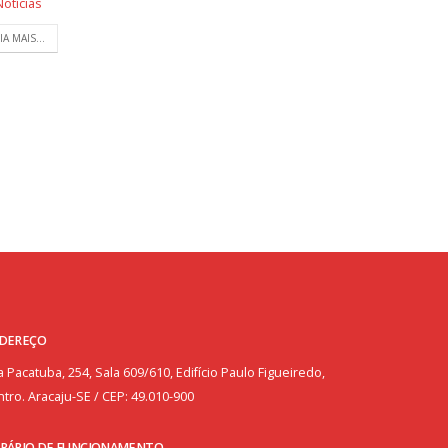
Notícias
IA MAIS...
DEREÇO
 Pacatuba, 254, Sala 609/610, Edifício Paulo Figueiredo,
tro. Aracaju-SE / CEP: 49.010-900
RÁRIO DE FUNCIONAMENTO