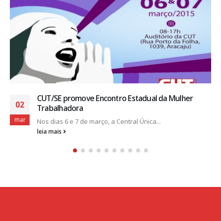
Assembléia dos Trabalhadores da Emgetis
26
Impasse na negociação 2012/2013... EDITAL DE...
fev
leia mais
CONTATOS