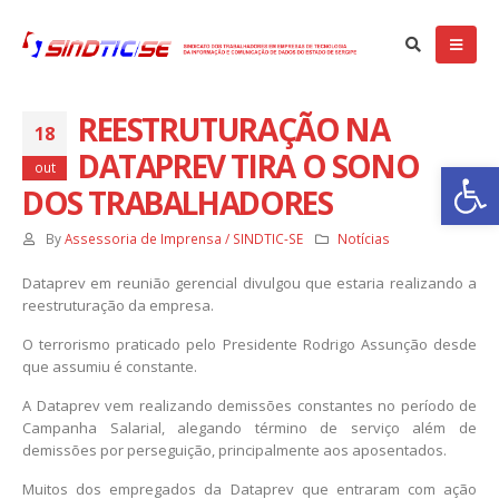
REESTRUTURAÇÃO NA
18
abalhadores das empresas particulares de SE aprovam Convenção
DATAPREV TIRA O SONO
Ba
letiva 2025/2027
out
 de setembro de 2025
DOS TRABALHADORES
NVOCAÇÃO: ASSEMBLÉIA GERAL EXTRAORDINÁRIA – EMPRESAS
By
Assessoria de Imprensa / SINDTIC-SE
Notícias
RTICULARES
de setembro de 2025
Dataprev em reunião gerencial divulgou que estaria realizando a
reestruturação da empresa.
stiça nega recurso e Dataprev permanece impedida de demitir
O terrorismo praticado pelo Presidente Rodrigo Assunção desde
pregados com 75 anos ou mais
que assumiu é constante.
de abril de 2025
A Dataprev vem realizando demissões constantes no período de
Campanha Salarial, alegando término de serviço além de
demissões por perseguição, principalmente aos aposentados.
Muitos dos empregados da Dataprev que entraram com ação