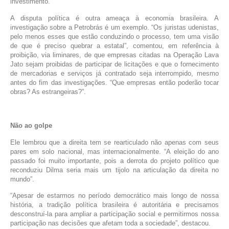
investimento.
A disputa política é outra ameaça à economia brasileira. A
investigação sobre a Petrobrás é um exemplo. “Os juristas udenistas,
pelo menos esses que estão conduzindo o processo, tem uma visão
de que é preciso quebrar a estatal”, comentou, em referência à
proibição, via liminares, de que empresas citadas na Operação Lava
Jato sejam proibidas de participar de licitações e que o fornecimento
de mercadorias e serviços já contratado seja interrompido, mesmo
antes do fim das investigações. “Que empresas então poderão tocar
obras? As estrangeiras?”.
Não ao golpe
Ele lembrou que a direita tem se rearticulado não apenas com seus
pares em solo nacional, mas internacionalmente. “A eleição do ano
passado foi muito importante, pois a derrota do projeto político que
reconduziu Dilma seria mais um tijolo na articulação da direita no
mundo”.
“Apesar de estarmos no período democrático mais longo de nossa
história, a tradição política brasileira é autoritária e precisamos
desconstruí-la para ampliar a participação social e permitirmos nossa
participação nas decisões que afetam toda a sociedade”, destacou.