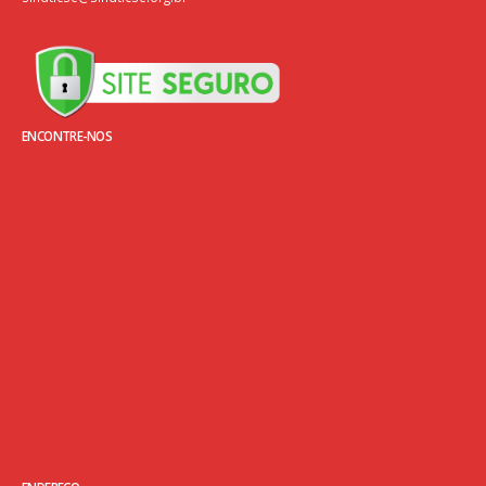
leia mais
sindticse@sindticse.org.br
ENCONTRE-NOS