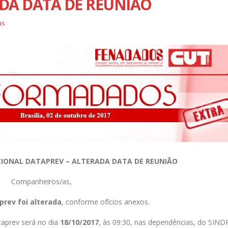
DA DATA DE REUNIÃO
30 de julho de 2024
as
Justiça nega recurso e Data
Eleições Sindicais: Divulgação
permanece impedida de dem
de Chapa Inscrita
empregados com 75 anos o
17 de julho de 2024
14 de abril de 2025
IONAL DATAPREV – ALTERADA DATA DE REUNIÃO
Companheiros/as,
rev foi alterada
, conforme ofícios anexos.
aprev será no dia
18/10/2017
, às 09:30, nas dependências, do SIN