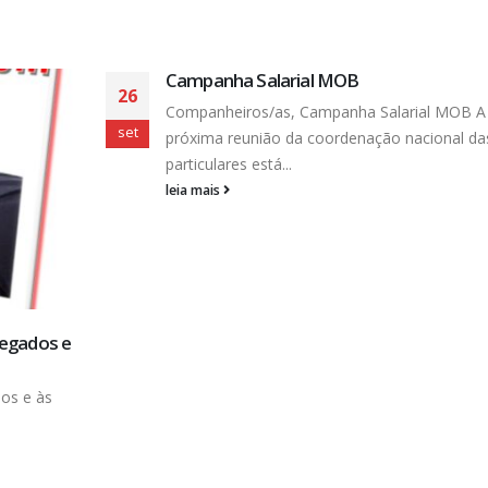
B A
 das
Acordo dos Trabalhadores da Medlinx e 
06
Medsaúde: Auxílio Alimentação em dobr
dez
Acordo sobre o Auxílio Alimentação em atras
ACORDO COLETIVO SOBRE O AUXILIO
ALIMENTAÇÃO...
leia mais