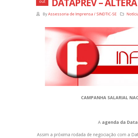
DATAPREV – ALTERA
out
By
Assessoria de Imprensa / SINDTIC-SE
Notíci
Justiça nega recurso e Dataprev
permanece impedida de demitir
empregados com 75 anos ou mais
14 de abril de 2025
CAMPANHA SALARIAL NAC
A
agenda da Datap
Assim a próxima rodada de negociação com a Dat