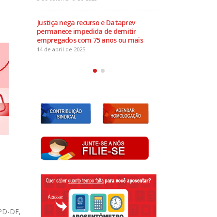
30 de julho de 2024
prev
Justiça nega recu
itir
Eleições Sindicais: Divulgação
permanece impedi
u mais
de Chapa Inscrita
empregados com 7
17 de julho de 2024
14 de abril de 2025
DPD-DF,