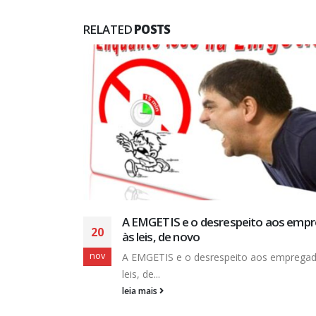
RELATED
POSTS
Campanha Salarial MOB
26
Companheiros/as, Campanha Salarial MO
set
próxima reunião da coordenação nacional
particulares está...
leia mais
mpregados e
gados e às