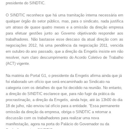
presidente do SINDTIC.
O SINDTIC reconhece que há uma tramitação interna
necessária
em
qualquer órgão do setor público,
mas, para o sindicato, nada justifica
um atraso de quase quatro meses e a omissão da direção empresa
para efetuar gestões junto ao Governo objetivando responder aos
trabalhadores. Não bastasse esse descaso da atual direção com as
negociações 2012, há uma pendência da negociação 2011, vencida
em outubro do ano passado, que a
direção
da Emgetis
insiste em não
resolver, num claro descumprimento do
Acordo Coletivo de Trabalho
(ACT)
vigente.
Na matéria do Portal G1, o presidente da Emgetis afirma ainda que já
foi elaborado um ofício que será encaminhado ao Sindicato na
categoria com os detalhes do que foi decidido na reunião. No entanto,
a direção do SINDTIC esclarece que, para não fugir da prática da
procrastinação, a direção da Emgetis, ainda hoje,
até às 13h00 do
dia
18 de julho, não enviou tal ofício para a entidade. “Essa permanente
omissão da direção da empresa, obriga o SINDTIC a retomar a
discussão com os trabalhadores para realizar uma nova
manifestação, agora na porta do Palácio do Governador ou da