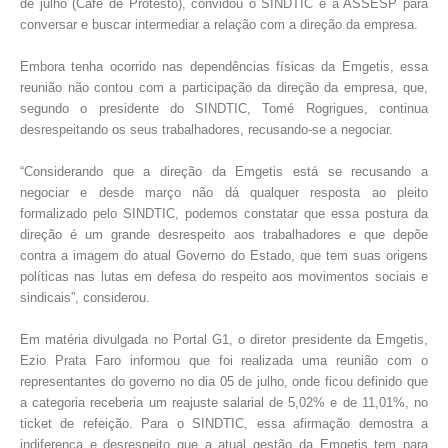
de julho
(Café de Protesto),
convidou o SINDTIC e a ASSESP para
conversar e buscar intermediar a relação com a direção da empresa.
Embora tenha ocorrido nas dependências físicas da Emgetis, essa
reunião não contou com a participação da direção da empresa, que,
segundo o presidente do SINDTIC, Tomé Rogrigues, continua
desrespeitando os seus trabalhadores, recusando-se a negociar.
“Considerando que a direção da Emgetis está se recusando a
negociar e desde março não dá qualquer resposta ao pleito
formalizado pelo SINDTIC, podemos constatar que essa postura da
direção é um grande desrespeito aos trabalhadores e que depõe
contra a imagem do atual Governo do Estado, que tem suas origens
políticas nas lutas em defesa do respeito aos movimentos sociais e
sindicais”, considerou.
Em matéria divulgada no Portal G1, o diretor presidente da Emgetis,
Ezio Prata Faro informou que foi realizada uma reunião com o
representantes do governo no dia 05 de julho, onde ficou definido que
a categoria receberia um reajuste salarial de 5,02% e de 11,01%, no
ticket de refeição. Para o SINDTIC, essa afirmação demostra a
indiferença e desrespeito que a atual gestão da Emgetis tem para