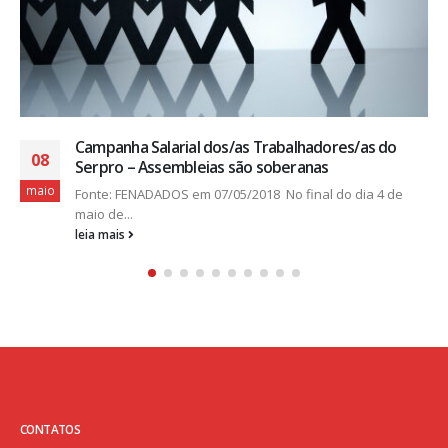
5 cursos online em TI para você renova
04
res/as do
carreira em 2018
jan
Fonte: ComputerWorld em 04/01/2018 Há b
do dia 4 de
de que, assim como...
leia mais
CONTATOS