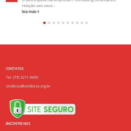
relação aos seus...
leia mais
CONTATOS
Tel.: (79) 3211-9490
sindticse@sindticse.org.br
ENCONTRE-NOS