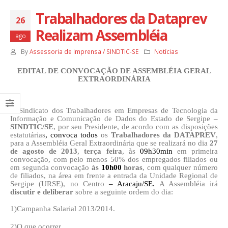
Trabalhadores da Dataprev
26
Realizam Assembléia
ago
By
Assessoria de Imprensa / SINDTIC-SE
Notícias
EDITAL DE CONVOCAÇÃO DE ASSEMBLÉIA GERAL
EXTRAORDINÁRIA
O Sindicato dos Trabalhadores em Empresas de Tecnologia da
Informação e Comunicação de Dados do Estado de Sergipe –
SINDTIC/SE
, por seu Presidente, de acordo com as disposições
estatutárias
, convoca todos
os
Trabalhadores da DATAPREV
,
para a Assembléia Geral Extraordinária que se realizará no dia
27
de agosto de 2013
,
terça feira
, às
09h30min
em primeira
convocação, com pelo menos 50% dos empregados filiados ou
em segunda convocação
às
10h00
horas
, com qualquer número
de filiados, na área em frente a entrada da Unidade Regional de
Sergipe (URSE), no Centro
– Aracaju/SE.
A Assembléia irá
discutir e deliberar
sobre a seguinte ordem do dia:
1)
Campanha Salarial 2013/2014.
2)
O que ocorrer.