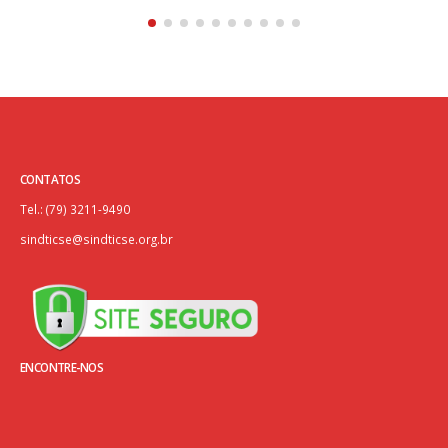
CONTATOS
Tel.: (79) 3211-9490
sindticse@sindticse.org.br
ENCONTRE-NOS