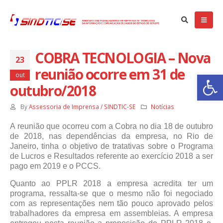
COBRA TECNOLOGIA – Nova
23
EDITAL ASSEMBLÉIA GERAL EXTRORDINÁRIA -
Trabalhad
reunião ocorre em 31 de
Ba
TRABALHADORES DAS EMPRESAS PARTICULARES DE
Coletiva 2
out
SERGIPE
10 de sete
outubro/2018
12 de setembro de 2024
CONVOCAÇ
By
Assessoria de Imprensa / SINDTIC-SE
Notícias
PARTICUL
Confira o resultado da eleição que deu vitória à Chapa 1
3 de setem
A reunião que ocorreu com a Cobra no dia 18 de outubro
30 de julho de 2024
de 2018, nas dependências da empresa, no Rio de
Janeiro, tinha o objetivo de tratativas sobre o Programa
Justiça n
empregado
de Lucros e Resultados referente ao exercício 2018 a ser
Eleições Sindicais: Divulgação de Chapa Inscrita
14 de abril
pago em 2019 e o PCCS.
17 de julho de 2024
Quanto ao PPLR 2018 a empresa acredita ter um
programa, ressalta-se que o mesmo não foi negociado
com as representações nem tão pouco aprovado pelos
trabalhadores da empresa em assembleias. A empresa