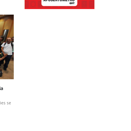
Trabalhadores da CCP reunem-se no audito
24
do SINDIPREV
out
A direção do SINDTIC/SE convida a todos os
trabalhadores da CCP...
leia mais
la
ões se