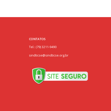
CONTATOS
Tel.: (79) 3211-9490
sindticse@sindticse.org.br