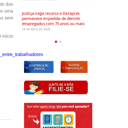
nto das
30 de julh
 de uma
Justiça nega recurso e Dataprev
ção sem
 Divulgação
permanece impedida de demitir
Eleições 
empregados com 75 anos ou mais
de Chapa
14 de abril de 2025
17 de julh
 início
a_entre_trabalhadores