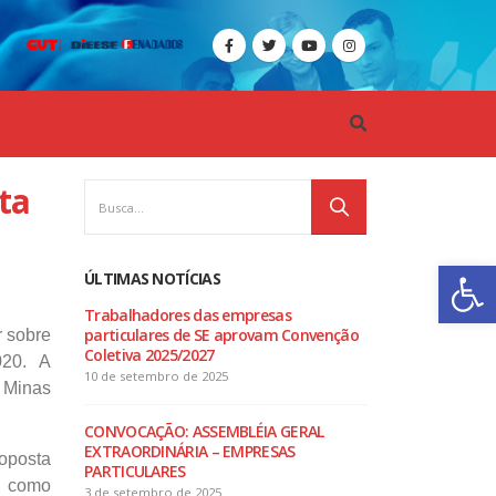
ta
Ba
ÚLTIMAS NOTÍCIAS
A GERAL
Trabalhadores das empresas
EDITAL 
particulares de SE aprovam Convenção
EXTRORD
r sobre
DAS
Coletiva 2025/2027
TRABALH
020. A
ULARES DE
EMPRESA
10 de setembro de 2025
, Minas
SERGIPE
12 de setembro de 2
CONVOCAÇÃO: ASSEMBLÉIA GERAL
EXTRAORDINÁRIA – EMPRESAS
oposta
o da eleição
PARTICULARES
Confira 
a como
Chapa 1
que deu 
3 de setembro de 2025