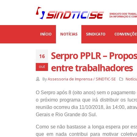
INÍCIO
NOTÍCIAS
SINDICATO
CONVENÇÕES
Serpro PPLR – Propos
16
entre trabalhadores
out
By
Assessoria de Imprensa / SINDTIC-SE
Notíci
O Serpro após 8 (oito anos) sem o pagamento
o próximo programa que irá distribuir os l
reunião ocorreu dia 11/10/2018, às 14:00, at
Gerais e Rio Grande do Sul.
Como se não bastasse a longa espera por e
que em nada contribui para motivar coletiv