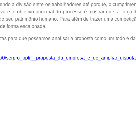
lecendo a divisão entre os trabalhadores até porque, o cumprime
30 de julho de 2024
vo e, o objetivo principal do processo é mostrar que, a força
Justiça nega recurso e Dataprev
 do seu patrimônio humano. Para além de trazer uma competi
permanece impedida de demitir
Eleições Sindicais:
empregados com 75 anos ou mais
de Chapa Inscrita
o de forma escalonada.
14 de abril de 2025
17 de julho de 2024
s para que possamos analisar a proposta como um todo e dar
/5161/0/serpro_pplr__proposta_da_empresa_e_de_ampliar_disput