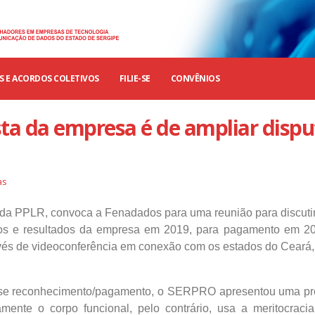
 E ACORDOS COLETIVOS
FILIE-SE
CONVÊNIOS
ta da empresa é de ampliar dispu
as
Trabalhadores das empresas
EDITAL ASSEMBLÉI
particulares de SE aprovam Convenção
EXTRORDINÁRIA -
 da PPLR, convoca a Fenadados para uma reunião para discuti
Coletiva 2025/2027
TRABALHADORES 
ucros e resultados da empresa em 2019, para pagamento em 2
EMPRESAS PARTIC
10 de setembro de 2025
ravés de videoconferência em conexão com os estados do Ceará
SERGIPE
12 de setembro de 2024
CONVOCAÇÃO: ASSEMBLÉIA GERAL
EXTRAORDINÁRIA – EMPRESAS
sse reconhecimento/pagamento, o SERPRO apresentou uma pr
PARTICULARES
Confira o resultad
amente o corpo funcional, pelo contrário, usa a meritocraci
que deu vitória à 
3 de setembro de 2025