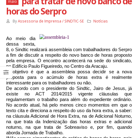
para tratar de novo banco de
maio
horas do Serpro
By
Assessoria de Imprensa / SINDTIC-SE
Notícias
Ao meio dia
dessa sexta,
8, o Sindtic realizará assembleia com trabalhadores do Serpro
a fim de discutir a respeito do novo banco de horas proposto
pela empresa. O encontro acontecerá na sede do sindicato,
no Edifício Paulo Figueiredo, no Centro da Aracaju.
O objetivo é que a assembleia possa decidir se a nova
proposta para o acúmulo de horas extra é realmente
interessante para os trabalhadores ou não.
De acordo com o presidente do Sindtic, Jairo de Jesus, já
existe no ACT 2014/2015 vigente cláusulas
que
regulamenta
m
o trabalho para além do expediente ordinário.
No acordo atual,
há pelo menos
cinco momentos em que o
texto cita e direciona a respeito do uso da hora extra, a saber:
na cláusula Adicional de Hora Extra, na de Adicional Noturno,
na que trata da Indenização das horas extras e adicional
noturno, na que trata de Sobreaviso e, por fim, quando
aborda
Jornada de Trabalho.