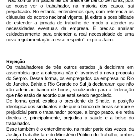
“Não somos simpatizantes da prática de banco de horas, pois
ao nosso ver o
trabalhador
, na maioria dos casos, sai
prejudicado. No entanto, entendemos que, com referência as
cláusulas do acordo nacional vigente, já
existe a possibilidade
de estender a jornada de trabalho de modo a atender as
necessidades eventuais da empresa. É preciso analisar
cuidadosamente
para entender a real necessidade de uma
nova regulamentação a esse respeito”, explica Jairo.
Rejeição
Os trabalhadores de três
outros estados já decidiram em
assembleia que a categoria não é favorável à nova proposta
do Serpro. Dessa forma,
os empregados
da empresa no Rio
de Janeiro, Bahia e Rio Grande do Sul já declararam que não
irão aderir ao banco de horas,
sinalizando para a federação
que não estão de acordo que está sendo negociado.
De forma geral, explica o presidente do Sindtic, a posição
ideológica dos sindicatos é de que o banco de horas sempre é
prejudicial para o trabalhador porque, a longo prazo, ele retira
direitos e, principalmente, prejudica a sa
ú
de e a bolso do
trabalhador.
Esse também é o entendimento, na maior parte das vezes, da
Justiça
Trabalhista e do Ministério Público
do Trabalho, ambos